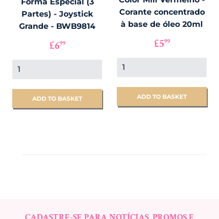
Forma Especial (3
Corante concentrado
Partes) - Joystick
à base de óleo 20ml
Grande - BWB9814
PREÇO
£5.99
PREÇO
£6.99
£5
99
£6
99
NORMAL
NORMAL
CADASTRE-SE PARA NOTÍCIAS, PROMOS E