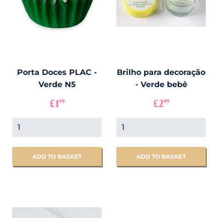
Porta Doces PLAC -
Brilho para decoração
Verde N5
- Verde bebê
PREÇO
£1.99
PREÇO
£2.99
£1
£2
99
99
NORMAL
NORMAL