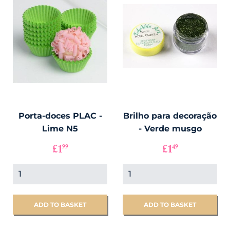
Porta-doces PLAC -
Brilho para decoração
Lime N5
- Verde musgo
PREÇO
£1.99
PREÇO
£1.49
£1
£1
99
49
NORMAL
PROMOCI