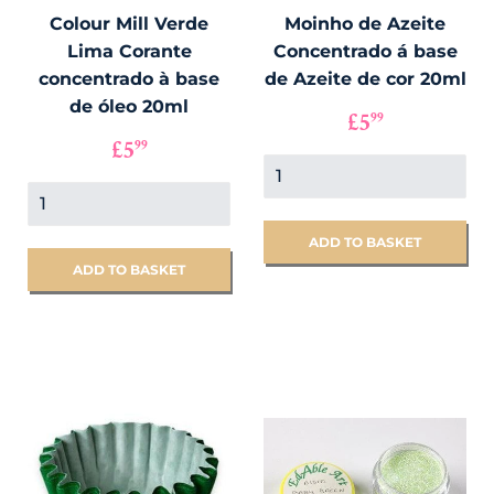
Colour Mill Verde
Moinho de Azeite
Lima Corante
Concentrado á base
concentrado à base
de Azeite de cor 20ml
de óleo 20ml
PREÇO
£5.99
£5
99
NORMAL
PREÇO
£5.99
£5
99
NORMAL